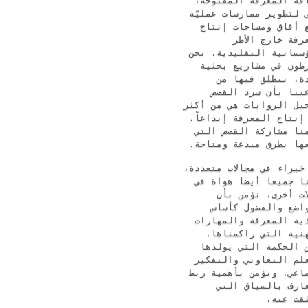
افة المعرفة المفتوحة
 لتطوير ممارسات عمليّة
ع أفاق ومساحات إنتاج
رفة خارج الأطر
سساتية التقليدية. نحن
طون في مشاريع بحثية
ة، ننطلق فيها من
تنا بأن سرد القصص
يل الروايات هي من أكثر
 إنتاج المعرفة إبداعاً
نا مشاركة القصص التي
عها بطرق مبدعة ومتاحة
 خبراء في مجالات متعددة
ا جميعا أيضا هواة في
ات أخرى، نؤمن بأن
اضع والفضول كأساس
ية المعرفة والمهارات
هنية التي راكمناها
 الحكمة التي يولدها
لم التعاوني والتفكير
اعي، ونؤمن بأهمية ربط
ارف بالسياق التي
ثقت عنه