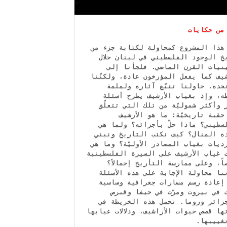
 من حكايات
هذا المشروع كمحاولة لكتابة جزء من
خ الوجود الفلسطيني في لبنان خلال
نيات القرن الماضي. فلجأنا إلى
شيف كما يفعل المؤرخون عادة، ولكنّنا
جده. حاولنا تتبّع آثاره ولملمة
ه، وإذ بغياب الأرشيف يطرح أسئلة
 وأكثر شموليّة من تلك التي تتعلّق
حقبة تاريخيّة: ما هو الأرشيف
سطيني؟ ماذا حلّ بأجزائه؟ ولما هي
ة المنال؟ كيف نكتب التاريخ ونبني
ديات بغياب المصادر الأوليّة؟ وما هي
ات غياب الأرشيف على السيرة الفلسطينية
اً، وعلى ممارسة التأريخ إجمالاً؟
نا محاولة الإجابة على هذه الأسئلة
إعادة رسم مسارات جغرافية وساسية
 في بيروت ومرّت في حيفا وقبرص
زائر وروما. تحمل هذه الخريطة في
تها قصص حيوات الأراشيف، ودلالات غيابها
تغييبها